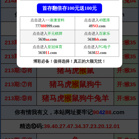
首存翻倍存100元送100元
点击进入>>
港澳资料
点击进入
49图库
777
888
999.com
49
NO
.com
点击进入
开元棋牌
点击进入
百家乐
5630
aa
.com
5630
bb
.com
点击进入
皇冠体育
点击进入
PG电子
5630
11
.com
5630
22
.com
博彩必备！值得选择！真正的大额无忧！